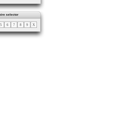
ire selector
5
6
7
8
9
X