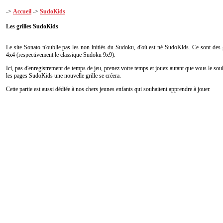
->
Accueil
->
SudoKids
Les grilles SudoKids
Le site Sonato n'oublie pas les non initiés du Sudoku, d'où est né SudoKids. Ce sont de
4x4 (respectivement le classique Sudoku 9x9).
Ici, pas d'enregistrement de temps de jeu, prenez votre temps et jouez autant que vous le souh
les pages SudoKids une nouvelle grille se créera.
Cette partie est aussi dédiée à nos chers jeunes enfants qui souhaitent apprendre à jouer.