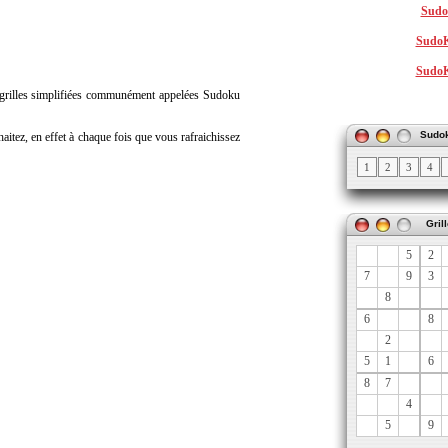
Sudo
SudoK
SudoKi
s grilles simplifiées communément appelées Sudoku
Sudok
aitez, en effet à chaque fois que vous rafraichissez
1
2
3
4
Gril
5
2
7
9
3
8
6
8
2
5
1
6
8
7
4
5
9