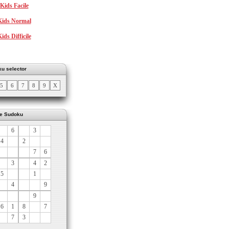
Kids Facile
ids Normal
ds Difficile
u selector
5
6
7
8
9
X
le Sudoku
6
3
4
2
7
6
3
4
2
5
1
4
9
9
6
1
8
7
7
3