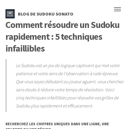
BLOG DE SUDOKU SONATO
Comment résoudre un Sudoku
rapidement : 5 techniques
infaillibles
Le Sudoku est un jeu de logique captivant qui met votre
patience et votre sens de l'observation à rude épreuve.
Que vous soyez débutant ou joueur aguerri, vous cherchez
sans doute à réduire votre temps de résolution. Voici
cinq techniques infaillibles pour résoudre vos grilles de
Sudoku plus rapidement et efficacement.
RECHERCHEZ LES CHIFFRES UNIQUES DANS UNE LIGNE, UNE