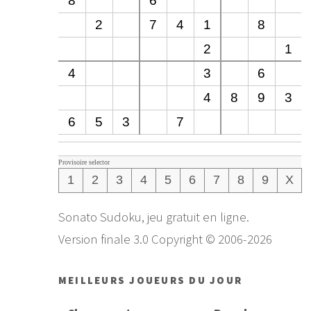
8
6
2
7
4
1
8
2
1
4
3
6
4
8
9
3
6
5
3
7
Provisoire selector
1
2
3
4
5
6
7
8
9
X
Sonato Sudoku, jeu gratuit en ligne.
Version finale 3.0 Copyright © 2006-2026
MEILLEURS JOUEURS DU JOUR