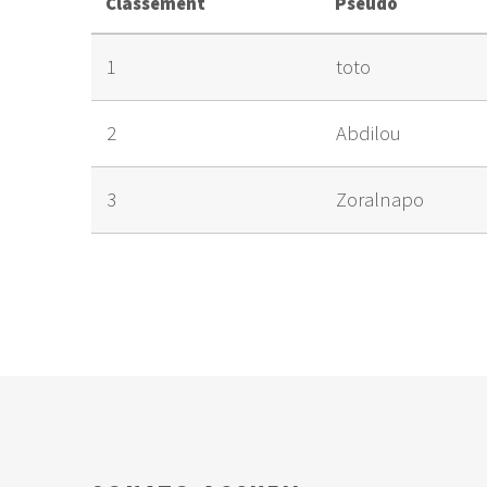
Classement
Pseudo
1
toto
2
Abdilou
3
Zoralnapo