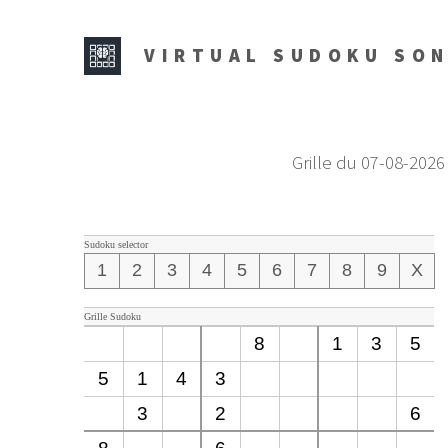
VIRTUAL SUDOKU SO
Grille du 07-08-2026
Sudoku selector
1
2
3
4
5
6
7
8
9
X
Grille Sudoku
8
1
3
5
5
1
4
3
3
2
6