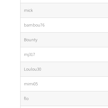
mick
bambou76
Bounty
mj317
Loulou30
mimi05
flo