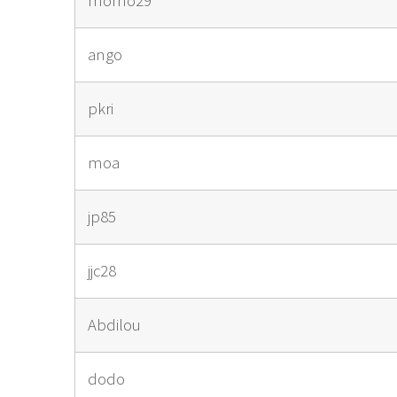
momo29
ango
pkri
moa
jp85
jjc28
Abdilou
dodo