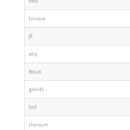
treb
tonieva
jfl
abp
Bouzi
gelo49
bof
rhenium