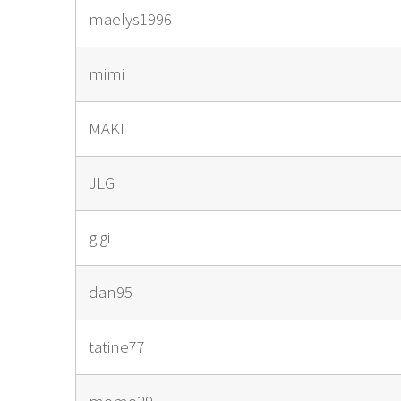
maelys1996
mimi
MAKI
JLG
gigi
dan95
tatine77